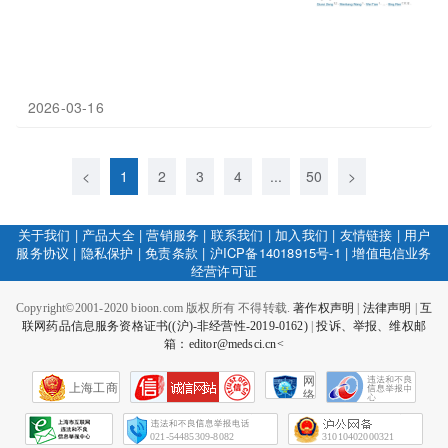
2026-03-16
<
1
2
3
4
...
50
>
关于我们
|
产品大全
|
营销服务
|
联系我们
|
加入我们
|
友情链接
|
用户
服务协议
|
隐私保护
|
免责条款
|
沪ICP备14018915号-1
|
增值电信业务
经营许可证
Copyright©2001-2020 bioon.com 版权所有 不得转载.
著作权声明
|
法律声明
|
互
联网药品信息服务资格证书((沪)-非经营性-2019-0162)
|
投诉、举报、维权邮
箱：editor@medsci.cn<
网
上海工商
络
社
会
征
021-54485309-8082
31010402000321