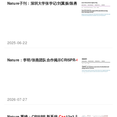
Nature子刊：深圳大学张学记/刘翼振/陈勇团队开发基于
Cas13
a
2025-06-22
Nature：李明/张燕团队合作揭示CRISPR-
Cas
调控细菌先天免疫的
2026-07-27
Nature 重磅：CRISPR 新系统
Cas
12a2 问世，精准“处决”病