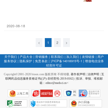
2020-08-18
<
1
2
>
关于我们
|
产品大全
|
营销服务
|
联系我们
|
加入我们
|
友情链接
|
用户
服务协议
|
隐私保护
|
免责条款
|
沪ICP备14018915号-1
|
增值电信业务
经营许可证
Copyright©2001-2020 bioon.com 版权所有 不得转载.
著作权声明
|
法律声明
|
互
联网药品信息服务资格证书((沪)-非经营性-2019-0162)
|
投诉、举报、维权邮
箱：editor@medsci.cn<
网
上海工商
络
社
会
征
021-54485309-8082
31010402000321