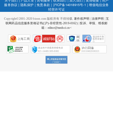
关于我们
|
产品大全
|
营销服务
|
联系我们
|
加入我们
|
友情链接
|
用户
服务协议
|
隐私保护
|
免责条款
|
沪ICP备14018915号-1
|
增值电信业务
经营许可证
Copyright©2001-2020 bioon.com 版权所有 不得转载.
著作权声明
|
法律声明
|
互
联网药品信息服务资格证书((沪)-非经营性-2019-0162)
|
投诉、举报、维权邮
箱：editor@medsci.cn<
网
上海工商
络
社
会
征
021-54485309-8082
31010402000321
信
网