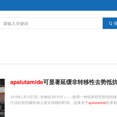
apalutamide
可显著延缓非转移性去势抵
2018年2月10日讯 /生物谷BIOON /——使用一种临床研究
疗法的前列腺癌病人发生转移的时间。这项关于
apalutamide
的多机
大学洛杉矶分校（UCSF）的研究人员领导，相关结果于近日发表在《New Eng
临床肿瘤泌尿生殖协会