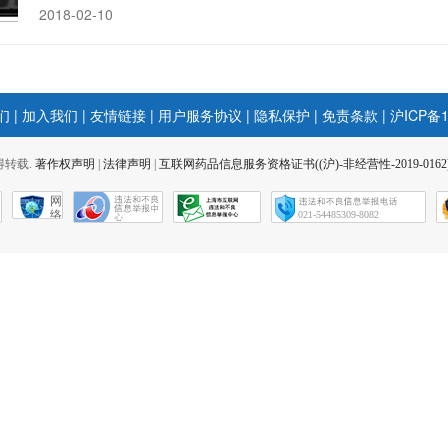
2018-02-10
们
|
加入我们
|
友情链接
|
用户服务协议
|
隐私保护
|
免责条款
|
沪ICP备1
 不得转载.
著作权声明
|
法律声明
|
互联网药品信息服务资格证书((沪)-非经营性-2019-0162
网
络
021-54485309-8082
社
会
征
信
网