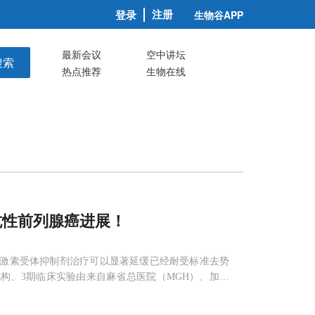
注册
登录
生物谷APP
最新会议
空中讲坛
搜索
热点推荐
生物在线
抗性前列腺癌进展！
阶段的雄激素受体抑制剂治疗可以显著延缓已经耐受标准去势
构、3期临床实验由来自麻省总医院（MGH）、加州
land Journal of Medicine》，同时还在美国