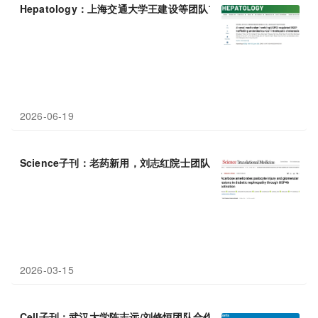
Hepatology：上海交通大学王建设等团队首次揭示
USP
53通过稳
2026-06-19
Science子刊：老药新用，刘志红院士团队破解阿卡波糖通过激活
U
2026-03-15
Cell子刊：武汉大学陈志远/刘修恒团队合作发现
USP
15蛋白助肾癌