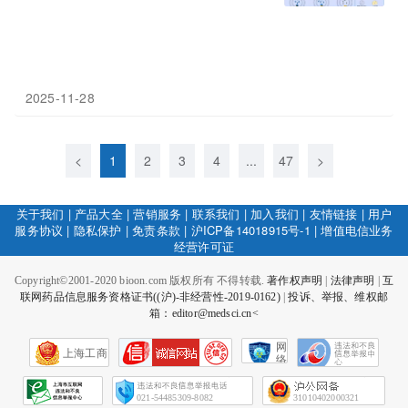
2025-11-28
<
1
2
3
4
...
47
>
关于我们
|
产品大全
|
营销服务
|
联系我们
|
加入我们
|
友情链接
|
用户
服务协议
|
隐私保护
|
免责条款
|
沪ICP备14018915号-1
|
增值电信业务
经营许可证
Copyright©2001-2020 bioon.com 版权所有 不得转载.
著作权声明
|
法律声明
|
互
联网药品信息服务资格证书((沪)-非经营性-2019-0162)
|
投诉、举报、维权邮
箱：editor@medsci.cn<
网
上海工商
络
社
会
征
021-54485309-8082
31010402000321