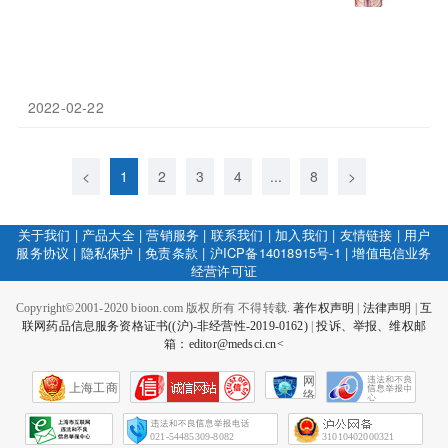
2022-02-22
<
1
2
3
4
...
8
>
关于我们
|
产品大全
|
营销服务
|
联系我们
|
加入我们
|
友情链接
|
用户
服务协议
|
隐私保护
|
免责条款
|
沪ICP备14018915号-1
|
增值电信业务
经营许可证
Copyright©2001-2020 bioon.com 版权所有 不得转载.
著作权声明
|
法律声明
|
互
联网药品信息服务资格证书((沪)-非经营性-2019-0162)
|
投诉、举报、维权邮
箱：editor@medsci.cn<
网
上海工商
络
社
会
征
021-54485309-8082
31010402000321