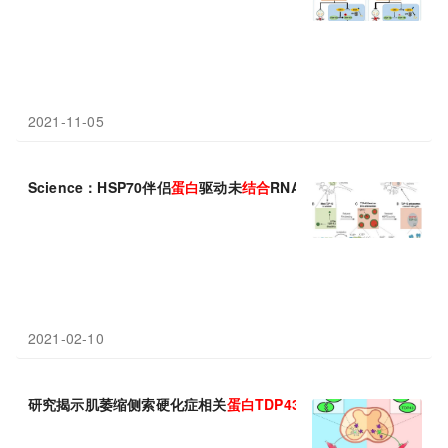
2021-11-05
Science：HSP70伴侣
蛋白
驱动未
结合
RNA的
TDP-43
发生相分离
2021-02-10
研究揭示肌萎缩侧索硬化症相关
蛋白
TDP
43
稳定性调控新机制