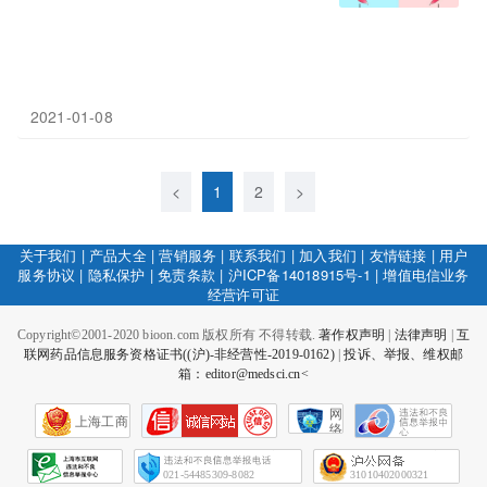
2021-01-08
<
1
2
>
关于我们
|
产品大全
|
营销服务
|
联系我们
|
加入我们
|
友情链接
|
用户
服务协议
|
隐私保护
|
免责条款
|
沪ICP备14018915号-1
|
增值电信业务
经营许可证
Copyright©2001-2020 bioon.com 版权所有 不得转载.
著作权声明
|
法律声明
|
互
联网药品信息服务资格证书((沪)-非经营性-2019-0162)
|
投诉、举报、维权邮
箱：editor@medsci.cn<
网
上海工商
络
社
会
征
021-54485309-8082
31010402000321