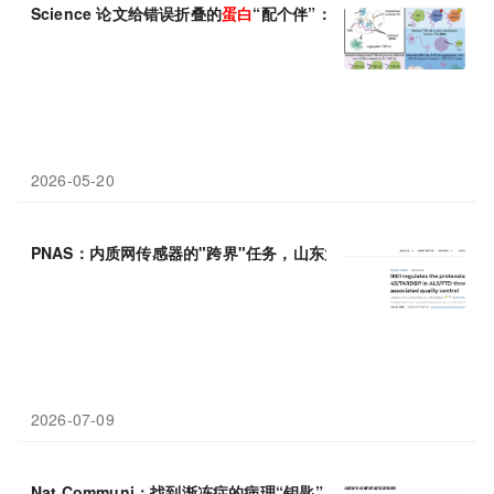
Science 论文给错误折叠的
蛋白
“配个伴”：短RNA分子可逆转
TDP
2026-05-20
PNAS：内质网传感器的"跨界"任务，山东大学李双喜等团队揭示IR
2026-07-09
Nat Communi：找到渐冻症的病理“钥匙”，暨南大学殷鹏/李晓江/