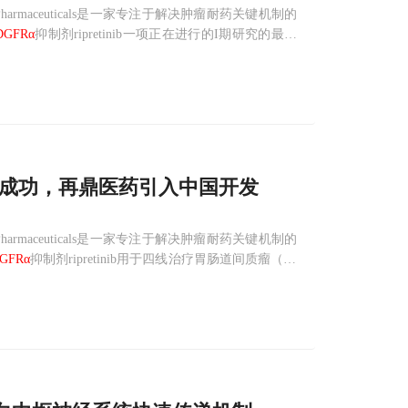
a Pharmaceuticals是一家专注于解决肿瘤耐药关键机制的
DGFRα
抑制剂ripretinib一项正在进行的I期研究的最新
道间质瘤（GIST）患者。最新结果来自接受每日
III期获成功，再鼎医药引入中国开发
a Pharmaceuticals是一家专注于解决肿瘤耐药关键机制的
GFRα
抑制剂ripretinib用于四线治疗胃肠道间质瘤（GI
积极顶线数据。该研究是一项随机（2:1