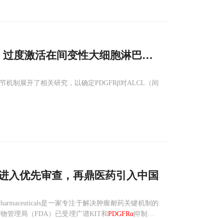
STAT5 过度激活在间变性大细胞淋巴瘤中促进致癌
GFRβ 调节机制展开了相关研究，以确定PDGFRβ对ALCL（间
在美国进入优先审查，再鼎医药引入中国
a Pharmaceuticals是一家专注于解决肿瘤耐药关键机制的
药物管理局（FDA）已受理广谱KIT和
PDGFRα
抑制剂ri