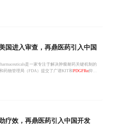
既往接受过伊马替
nib在美国进入审查，再鼎医药引入中国
a Pharmaceuticals是一家专注于解决肿瘤耐药关键机制的
品和药物管理局（FDA）提交了广谱KIT和
PDGFRα
抑制
atin
展现强劲疗效，再鼎医药引入中国开发