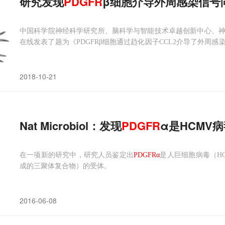
研究发现
PDGFR
β细胞介导外周感染信号
中国科学院神经科学研究所、脑科学与智能技术卓越创新中心、
在线发表了题为《PDGFRβ细胞通过趋化因子CCL2介导了外周
研究发现，在系统性感染早期，小鼠脑内的PDGFRβ细胞快速感应
强多个脑区神经元的兴奋性突触传递与放电频率。PDGFRβ细胞是
2018-10-21
Nat Microbiol：发现
PDGFR
α是HCMV
在一项新的研究中，研究人员鉴定出
PDGFRα
是人巨细胞病毒（HC
成的三聚体复合物）的受体。
2016-06-08