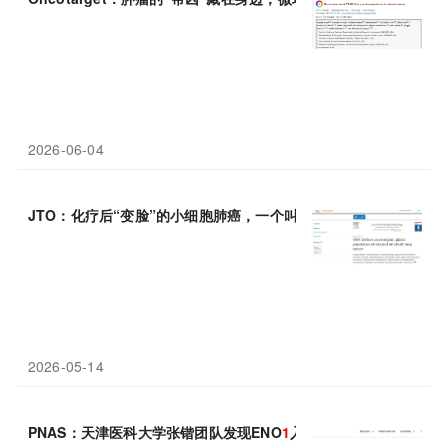
2026-06-04
JTO：化疗后“变脸”的小细胞肺癌，一个叫YAP
1
的
蛋白
成了耐药元
2026-05-14
PNAS：天津医科大学张锴团队发现ENO
1
入核耦合HDAC
1
通过局部