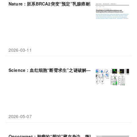
Nature：胚系BRCA2突变“预定”乳腺癌耐药结局——双重机制驱动
2026-03-11
Science：血红细胞“断臂求生”之谜破解——HRG
1
蛋白
成贫血治
2026-05-07
Oncotarget：肿瘤的“帮凶”藏在身边，微环境
蛋白
CTHRC
1
被证