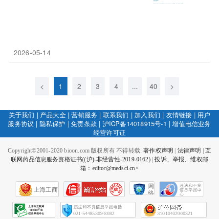
2026-05-14
<
1
2
3
4
...
40
>
关于我们
|
产品大全
|
营销服务
|
联系我们
|
加入我们
|
友情链接
|
用户
服务协议
|
隐私保护
|
免责条款
|
沪ICP备14018915号-1
|
增值电信业务
经营许可证
Copyright©2001-2020 bioon.com 版权所有 不得转载.
著作权声明
|
法律声明
|
互
联网药品信息服务资格证书((沪)-非经营性-2019-0162)
|
投诉、举报、维权邮
箱：editor@medsci.cn<
网
上海工商
络
社
会
征
021-54485309-8082
31010402000321