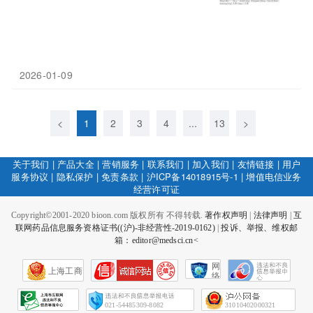
2026-01-09
<
1
2
3
4
...
13
>
关于我们
|
产品大全
|
营销服务
|
联系我们
|
加入我们
|
友情链接
|
用户
服务协议
|
隐私保护
|
免责条款
|
沪ICP备14018915号-1
|
增值电信业务
经营许可证
Copyright©2001-2020 bioon.com 版权所有 不得转载.
著作权声明
|
法律声明
|
互
联网药品信息服务资格证书((沪)-非经营性-2019-0162)
|
投诉、举报、维权邮
箱：editor@medsci.cn<
网
上海工商
络
社
会
征
021-54485309-8082
31010402000321