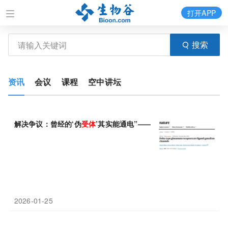
打开APP
搜索
资讯
会议
课程
空中讲坛
解决争议：曾经的‘伪
受体
’其实能通电”—— δ型
谷氨酸
受体
具备配
2026-01-25