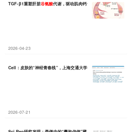
TGF-β1重塑肝脏
谷氨酸
代谢，驱动肌肉钙信号与线粒体生物合成
2026-04-23
Cell：皮肤的“神经青春线”，上海交通大学王宏林团队发现补充
谷
2026-07-21
Sci Rep研究发现：粪便中的“囊泡信使”藏差异，
谷氨酸
成实体瘤