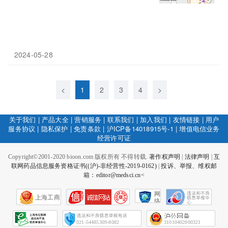
2024-05-28
<
1
2
3
4
>
关于我们
|
产品大全
|
营销服务
|
联系我们
|
加入我们
|
友情链接
|
用户
服务协议
|
隐私保护
|
免责条款
|
沪ICP备14018915号-1
|
增值电信业务
经营许可证
Copyright©2001-2020 bioon.com 版权所有 不得转载.
著作权声明
|
法律声明
|
互
联网药品信息服务资格证书((沪)-非经营性-2019-0162)
|
投诉、举报、维权邮
箱：editor@medsci.cn<
网
上海工商
络
社
会
征
021-54485309-8082
31010402000321