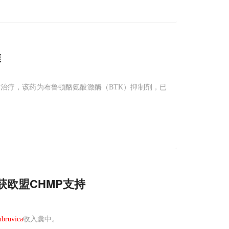
准
）治疗，该药为布鲁顿酪氨酸激酶（BTK）抑制剂，已
获欧盟CHMP支持
bruvica
收入囊中。