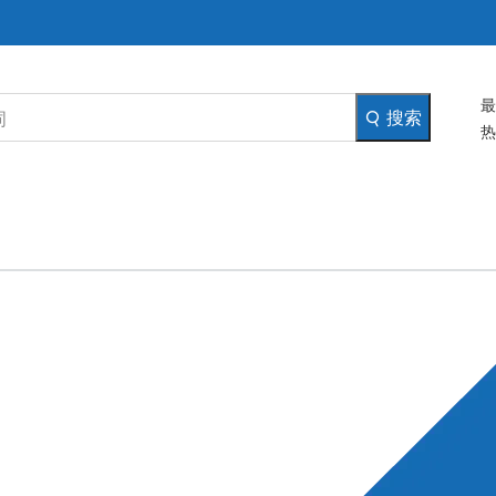
最
搜索
热