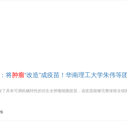
S：将
肿瘤
“改造”成疫苗！华南理工大学朱伟等
发了具有可调机械特性的仿生全肿瘤细胞疫苗，该疫苗能够完整保留全细
26