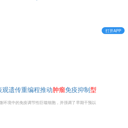
打开APP
表观遗传重编程推动
肿瘤
免疫抑制
型
巨噬
细胞
累
微环境中的免疫调节性巨噬细胞，并强调了早期干预以