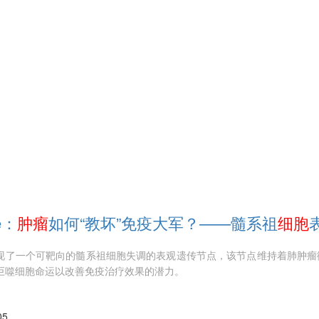
e：
肿瘤
如何“教坏”免疫大军？——髓系祖
细胞
现了一个可靶向的髓系祖细胞失调的表观遗传节点，该节点维持着肺肿瘤
巨噬细胞命运以改善免疫治疗效果的潜力。
05