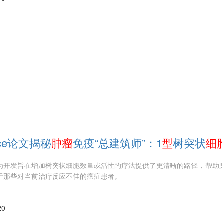
nce论文揭秘
肿瘤
免疫“总建筑师”：1
型
树突状
细
为开发旨在增加树突状细胞数量或活性的疗法提供了更清晰的路径，帮助
于那些对当前治疗反应不佳的癌症患者。
20