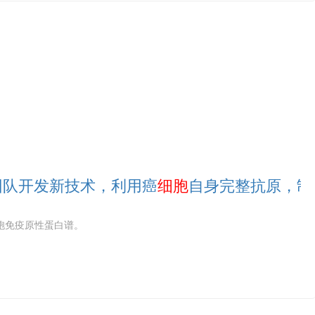
团队开发新技术，利用癌
细胞
自身完整抗原，制
胞免疫原性蛋白谱。