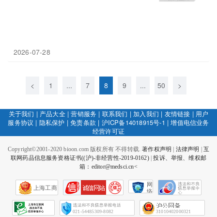
2026-07-28
<
1
...
7
8
9
...
50
>
关于我们
|
产品大全
|
营销服务
|
联系我们
|
加入我们
|
友情链接
|
用户
服务协议
|
隐私保护
|
免责条款
|
沪ICP备14018915号-1
|
增值电信业务
经营许可证
Copyright©2001-2020 bioon.com 版权所有 不得转载.
著作权声明
|
法律声明
|
互
联网药品信息服务资格证书((沪)-非经营性-2019-0162)
|
投诉、举报、维权邮
箱：editor@medsci.cn<
网
上海工商
络
社
会
征
021-54485309-8082
31010402000321