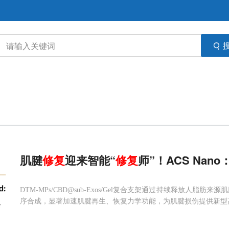
肌腱
修复
迎来智能“
修复
师”！ACS Na
DTM-MPs/CBD@sub-Exos/Gel复合支架通过持续释放人
序合成，显著加速肌腱再生、恢复力学功能，为肌腱损伤提供新型