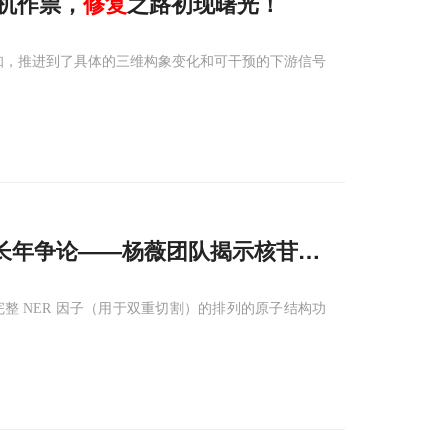
借机作祟，
修复
之路初现曙光！
认知，推进到了具体的三维构象变化和可干预的下游信号
长年争论——杨薇团队揭示核苷酸切除
修复
的
及完整 NER 因子（用于双重切割）的排列的原子结构功