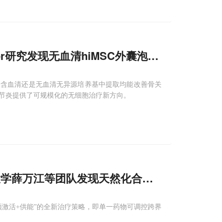
 Ther研究发现无血清hiMSC外囊泡可
修复
软骨改
从含血清还是无血清无异源培养基中提取均能改善骨关
节炎提供了可规模化的无细胞治疗新方向。
大学薛万江等团队发现天然化合物β-榄香烯借
预激活+供能”的全新治疗策略，即单一药物可调控跨界