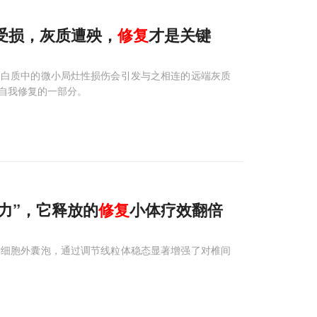
质受损，灰质遭殃，
修复
才是关键
脑白质中的微小局灶性损伤会引发与之相连的远端灰质
自我修复的一部分。
“压力”，它释放的
修复
小体疗效翻倍
亡细胞外囊泡，通过调节线粒体稳态显著增强了对椎间