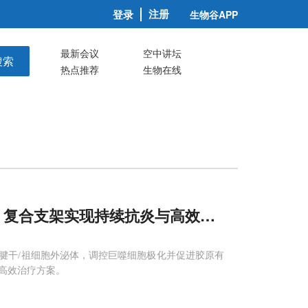
注册
登录
生物谷APP
最新会议
空中讲坛
搜索
热点推荐
生物在线
no：复合支架实现持续抗炎与高效再生
脂肪来源肌腱干/祖细胞外泌体，调控巨噬细胞极化并促进胶原有
高效治疗方案。