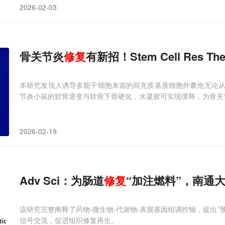
2026-02-03
骨关节炎
修复
有新招！Stem Cell Res
本研究发现人诱导多能干细胞来源的间充质基质细胞外囊泡无论
节炎小鼠的软骨退变与软骨下骨硬化，水凝胶可实现缓释，为骨关
2026-02-19
Adv Sci：为肠道
修复
“加注燃料”，南通
该研究完整阐释了药物-微生物-代谢物-表观基因组调控轴，提出“
信号交流，促进组织修复再生。