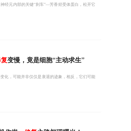
神经元内部的关键“刹车”—芳香烃受体蛋白，松开它
修复
变慢，竟是细胞“主动求生”
物学变化，可能并非仅仅是衰退的迹象，相反，它们可能