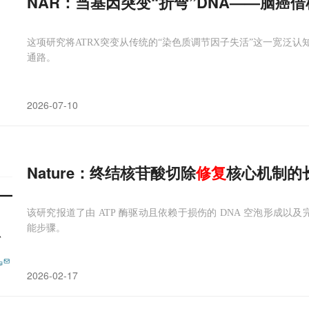
NAR：当基因突变“折弯”DNA——脑癌
这项研究将ATRX突变从传统的“染色质调节因子失活”这一宽泛
通路。
2026-07-10
Nature：终结核苷酸切除
修复
核心机制的
该研究报道了由 ATP 酶驱动且依赖于损伤的 DNA 空泡形成以
能步骤。
2026-02-17