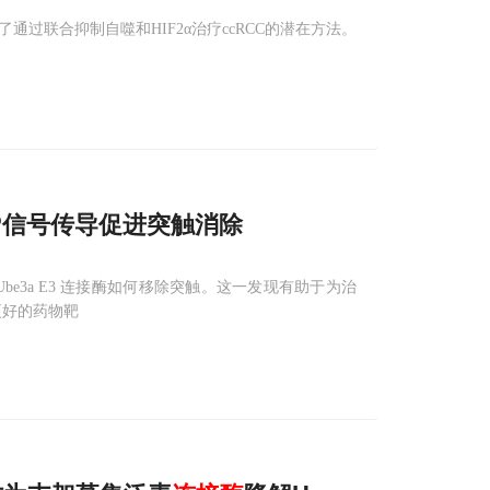
过联合抑制自噬和HIF2α治疗ccRCC的潜在方法。
P信号传导促进突触消除
e3a E3 连接酶如何移除突触。这一发现有助于为治
到更好的药物靶