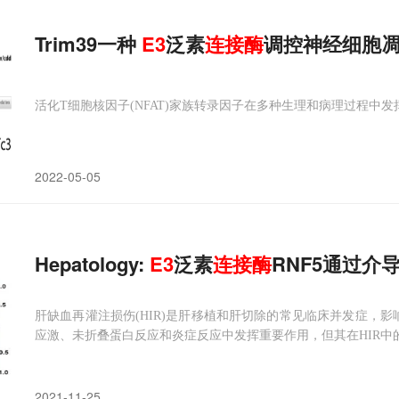
Trim39一种
E3
泛素
连接酶
调控神经细胞
活化T细胞核因子(NFAT)家族转录因子在多种生理和病理过程中
2022-05-05
Hepatology:
E3
泛素
连接酶
RNF5通过介
肝缺血再灌注损伤(HIR)是肝移植和肝切除的常见临床并发症，影
应激、未折叠蛋白反应和炎症反应中发挥重要作用，但其在HIR中
2021-11-25