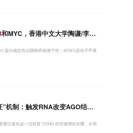
3
和MYC，香港中文大学陶谦/李力力揭示RIN
MYC蛋白稳定性以限制癌细胞干性；RINES启动子甲基
认证”机制：触发RNA改变AGO结构，被
E3
连接
合并进行多聚泛素化这一过程是 TDMD 的关键调控步骤，从而