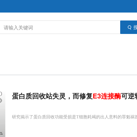
蛋白质回收站失灵，而修复
E3
连接
酶
可逆
研究揭示了蛋白质回收功能受损是T细胞耗竭的出人意料的罪魁祸