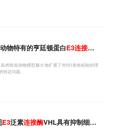
种灵长类动物特有的亨廷顿蛋白
E3
连接
酶
，与亨廷顿病
。虽然啮齿动物模型极大地扩展了对HD发病机制的理
的特定问题。
现
E3
泛素
连接酶
VHL具有抑制细胞自噬的新功