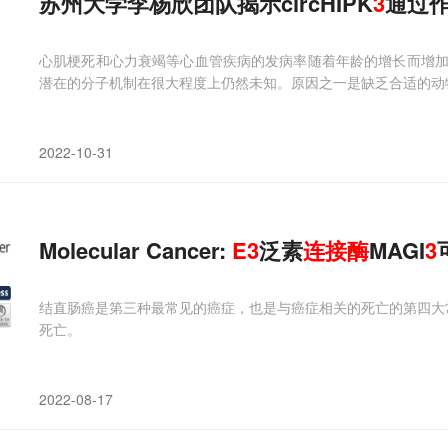
苏州大学李杨欣团队揭示circHIPK
3
通过
心肌梗死和心力衰竭等心血管疾病的发病率随着年龄的增长而增
潜在的分子机制在很大程度上仍然未知。原因之一是缺乏合适的动
2022-10-31
Molecular Cancer:
E3
泛素
连接酶
MAGI
3
结直肠癌是第三种最常见的癌症，也是与癌症相关的死亡的第四大常见
死亡。
2022-08-17