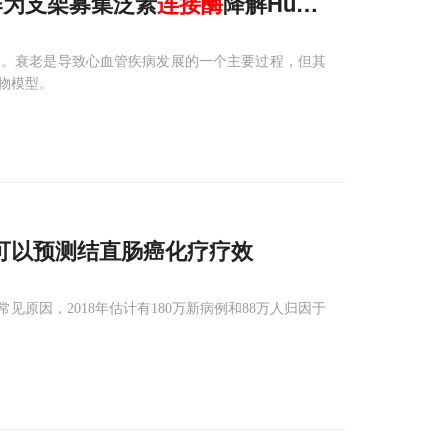
作为支架募集泛素
连接酶
降解HuR来预防心脏衰
加。衰老是导致心血管疾病发展的一个主要过程，但其
物模型。
可以预测结直肠癌化疗疗效
原因，2018年估计有180万新病例和88万人归因于