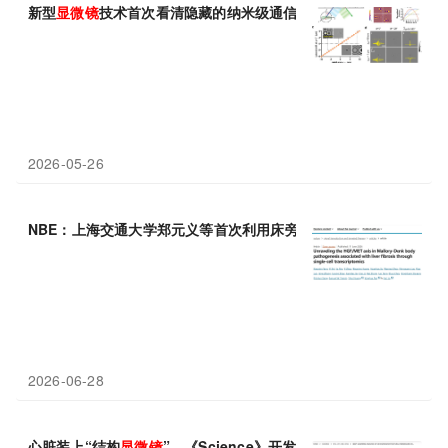
新型
显微镜
技术首次看清隐藏的纳米级通信网络
2026-05-26
NBE：上海交通大学郑元义等首次利用床旁超声定位
显微镜
“直视
2026-06-28
心脏装上“结构
显微镜
”，《Science》开发AI工具用于解读心肌的