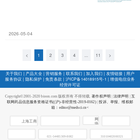
2026-05-04
<
1
2
3
4
...
11
>
关于我们
|
产品大全
|
营销服务
|
联系我们
|
加入我们
|
友情链接
|
用户
服务协议
|
隐私保护
|
免责条款
|
沪ICP备14018915号-1
|
增值电信业务
经营许可证
Copyright©2001-2020 bioon.com 版权所有 不得转载.
著作权声明
|
法律声明
|
互
联网药品信息服务资格证书((沪)-非经营性-2019-0162)
|
投诉、举报、维权邮
箱：editor@medsci.cn<
网
上海工商
络
社
会
征
021-54485309-8082
31010402000321