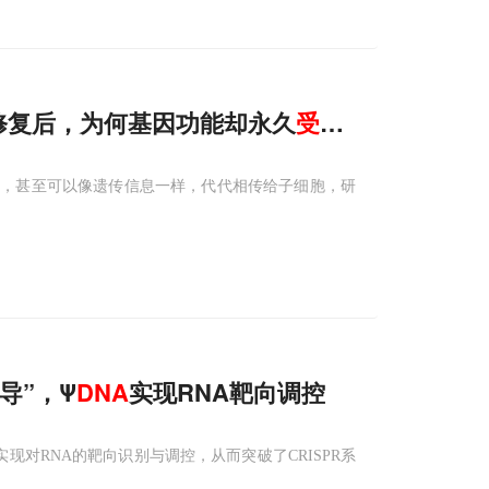
修复后，为何基因功能却永久
受损
？
能，甚至可以像遗传信息一样，代代相传给子细胞，研
导”，Ψ
DNA
实现RNA靶向调控
实现对RNA的靶向识别与调控，从而突破了CRISPR系