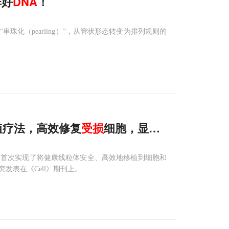
排好
DNA
！
化（pearling）”，从管状形态转变为排列规则的
移植疗法，高效修复
受损
细胞，显著改善帕金森病
，首次实现了将健康线粒体安全、高效地移植到细胞和
发表在《Cell》期刊上。