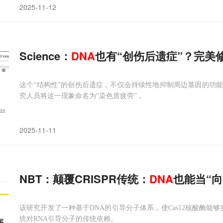
2025-11-12
Science：
DNA
也有“创伤后遗症”？完美
这个“结构性”的创伤后遗症，不仅会持续性地抑制周边基因的功
究人员将这一现象命名为“染色质疲劳” 。
2025-11-11
NBT：颠覆CRISPR传统：
DNA
也能当“向
该研究开发了一种基于DNA的引导分子体系，使Cas12核酸酶能够
统对RNA引导分子的传统依赖。