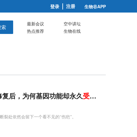
注册
登录
生物谷APP
最新会议
空中讲坛
搜索
热点推荐
生物在线
修复后，为何基因功能却永久
受损
？
断裂处依然会留下一个看不见的“伤疤”。