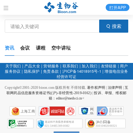
打开APP
搜索
资讯
会议
课程
空中讲坛
关于我们
|
产品大全
|
营销服务
|
联系我们
|
加入我们
|
友情链接
|
用户
服务协议
|
隐私保护
|
免责条款
|
沪ICP备14018915号-1
|
增值电信业务
经营许可证
Copyright©2001-2020 bioon.com 版权所有 不得转载.
著作权声明
|
法律声明
|
互
联网药品信息服务资格证书((沪)-非经营性-2019-0162)
|
投诉、举报、维权邮
箱：editor@medsci.cn<
网
上海工商
络
社
会
征
021-54485309-8082
31010402000321
信