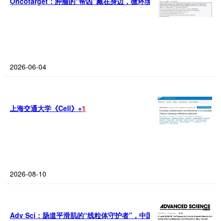
Oncotarget：肿瘤的“帮凶”藏在身边，微环境蛋白
CTHRC1
被证实会
2026-06-04
上海交通大学《Cell》+
1
2026-08-10
Adv Sci：肠道平滑肌的“线粒体守护者”，中国学者发现BIN
1
与ALD