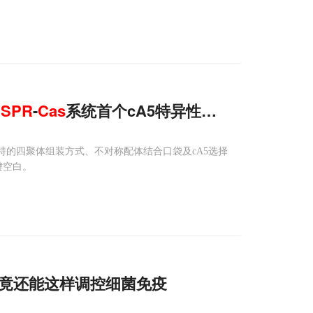
ISPR
-
Cas
系统首个cA5特异性效应蛋白
独特的四聚体组装方式、不对称配体结合口袋及cA5选择
键空白。
竟还能这样调控细菌免疫