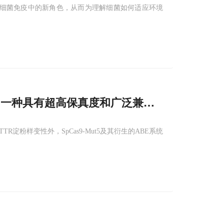
细菌免疫中的新角色，从而为理解细菌如何适应环境
利用一种具有超高保真度和广泛兼容性的
Cas
9
变
TR淀粉样变性外，SpCas9-Mut5及其衍生的ABE系统