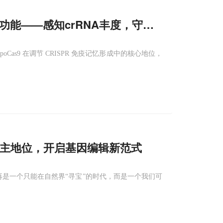
功能——感知crRNA丰度，守护免疫基因深度
oCas9 在调节 CRISPR 免疫记忆形成中的核心地位，
主地位，开启基因编辑新范式
这不再是一个只能在自然界“寻宝”的时代，而是一个我们可