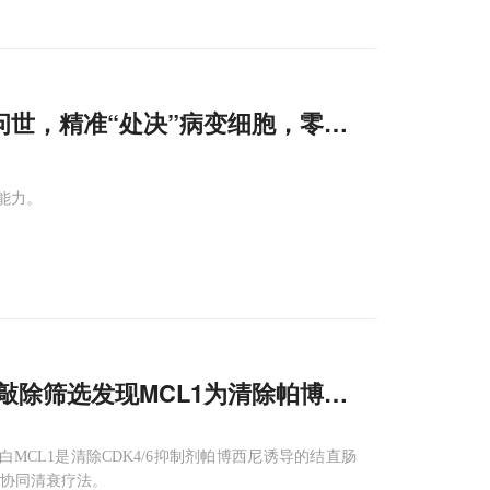
2 问世，精准“处决”病变细胞，零误伤健康细胞
除能力。
敲除筛选发现MCL1为清除帕博西尼诱导的细
蛋白MCL1是清除CDK4/6抑制剂帕博西尼诱导的结直肠
的协同清衰疗法。