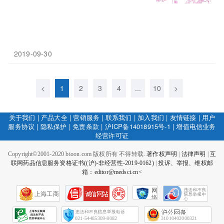
2019-09-30
<
1
2
3
4
...
10
>
关于我们
|
产品大全
|
营销服务
|
联系我们
|
加入我们
|
友情链接
|
用户
服务协议
|
隐私保护
|
免责条款
|
沪ICP备14018915号-1
|
增值电信业务
经营许可证
Copyright©2001-2020 bioon.com 版权所有 不得转载.
著作权声明
|
法律声明
|
互
联网药品信息服务资格证书((沪)-非经营性-2019-0162)
|
投诉、举报、维权邮
箱：editor@medsci.cn<
网
上海工商
络
社
会
征
021-54485309-8082
31010402000321