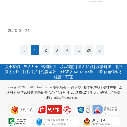
2026-01-24
<
1
2
3
4
...
20
>
关于我们
|
产品大全
|
营销服务
|
联系我们
|
加入我们
|
友情链接
|
用户
服务协议
|
隐私保护
|
免责条款
|
沪ICP备14018915号-1
|
增值电信业务
经营许可证
Copyright©2001-2020 bioon.com 版权所有 不得转载.
著作权声明
|
法律声明
|
互
联网药品信息服务资格证书((沪)-非经营性-2019-0162)
|
投诉、举报、维权邮
箱：editor@medsci.cn<
网
上海工商
络
社
会
征
021-54485309-8082
31010402000321