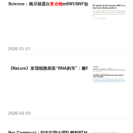
Science：揭示核蛋白
复合物
mSWI/SNF如何控制癌症及其他疾
2026-01-21
《Nature》发现细胞表面“RNA刹车”：糖RNA-硫酸乙酰肝素
复合
2026-02-05
Nat Communi：刘志红院士团队解析PTH1R–β-arrestin
复合物
结