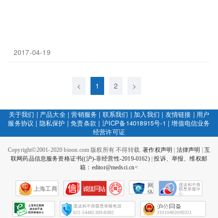
2017-04-19
<
1
2
>
关于我们
|
产品大全
|
营销服务
|
联系我们
|
加入我们
|
友情链接
|
用户
服务协议
|
隐私保护
|
免责条款
|
沪ICP备14018915号-1
|
增值电信业务
经营许可证
Copyright©2001-2020 bioon.com 版权所有 不得转载.
著作权声明
|
法律声明
|
互
联网药品信息服务资格证书((沪)-非经营性-2019-0162)
|
投诉、举报、维权邮
箱：editor@medsci.cn<
网
上海工商
络
社
会
征
021-54485309-8082
31010402000321