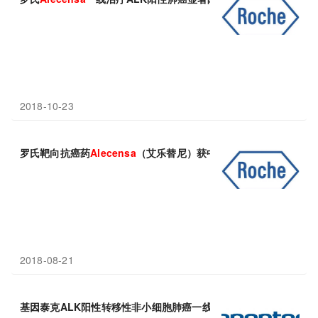
2018-10-23
罗氏靶向抗癌药
Alecensa
（艾乐替尼）获中国批准，治疗ALK阳
2018-08-21
基因泰克ALK阳性转移性非小细胞肺癌一线药物
Alecensa
获FDA