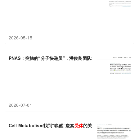
2026-05-15
PNAS：突触的“分子快递员”，潘俊良团队发现神经肽
受体
帮助线
2026-07-01
Cell Metabolism找到“唤醒”瘦素
受体
的关键开关