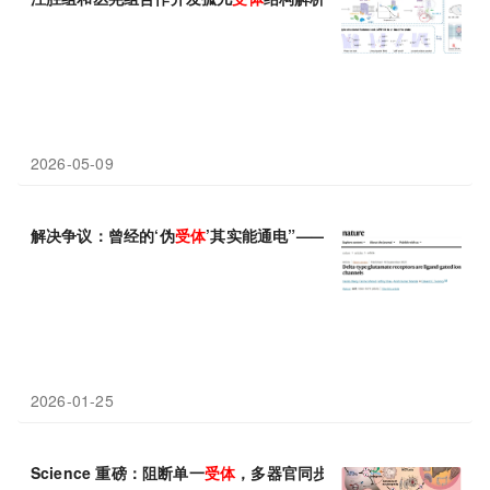
2026-05-09
解决争议：曾经的‘伪
受体
’其实能通电”—— δ型谷氨酸
受体
具备配
2026-01-25
Science 重磅：阻断单一
受体
，多器官同步重回年轻状态