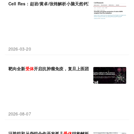
Cell Res：赵岩/黄卓/张炜解析小脑天然钙通透性
AMPA
受体
A1A
2026-03-20
靶向全新
受体
开启抗肿瘤免疫，复旦上医团队Cell发文
2026-08-07
汪胜组和丛尧组合作开发孤儿
受体
结构解析新策略