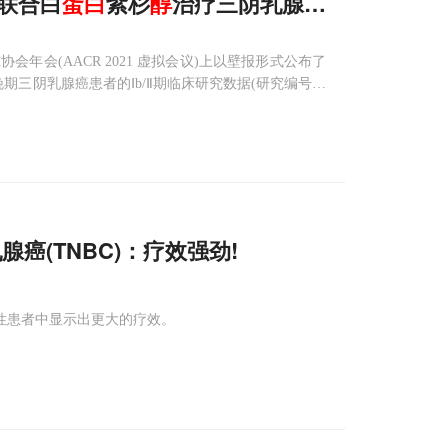
6联合白
蛋白
紫杉
醇
治疗三阴乳腺癌的临床研究
会年会(AACR 2021 虚拟会议)上以壁报形式公布了
疗晚期三阴乳腺癌患者的Ⅰb/Ⅱ期临床研究数据(研究编号：
)是世界上规模最大的癌症研究会议之一，是
腺癌(TNBC)：疗效强劲!
L1阳性患者中显示出更大的疗效。