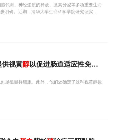
与细胞代谢、神经递质的释放、激素分泌等多项重要生命
一步明确。近期，清华大学生命科学学院研究证实高尔
R）相关的内体融合及内体磷脂转化中发挥着重要功能。相关研究
提供视黄
醇
以促进肠道适应性免疫机制
取到肠道髓样细胞。此外，他们还确定了这种视黄醇摄