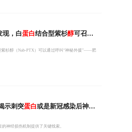
发现，白
蛋白
结合型紫杉
醇
可召集肥大细胞，
杉醇（Nab-PTX）可以通过呼叫“神秘外援”——肥
揭示刺突
蛋白
或是新冠感染后神经损伤的主因
症的神经损伤机制提供了关键线索。