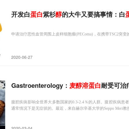
开发白
蛋白
紫杉
醇
的大牛又要搞事情：白
申请治疗恶性血管周围上皮样细胞瘤(PEComa)，在携带TSC2突
2020-06-27
Gastroenterology：
麦
醇
溶
蛋白
耐受可治
腹腔疾病影响全世界大多数国家的0.3-2.4％的人群。腹腔疾病
通常情况下是无症状的。最近，来自赫尔辛基大学的Seppo Meri教授与
有
麦醇溶蛋白
的纳米颗粒用于免疫调节治疗腹腔疾病。
2020-03-04