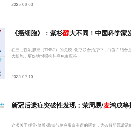
2025-06-03
《癌细胞》：紫杉
醇
大不同！中国科学家
在三阴性乳腺癌（TNBC）的免疫+化疗联合治疗中，白蛋白结合型紫
大细胞，更好地增强抗肿瘤免疫应答！
2025-02-10
新冠后遗症突破性发现：荣周易/
麦
鸿成等
这项关于颅骨-脑膜-脑轴与刺突蛋白滞留的研究，为破解新冠后遗