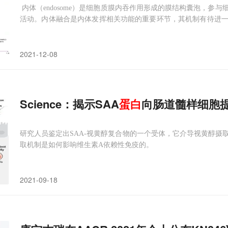
内体（endosome）是细胞质膜内吞作用形成的膜结构囊泡，参
活动。内体融合是内体发挥相关功能的重要环节，其机制有待进
基复合体系统在内质网系统（endoplasmic reticulum，E
发
2021-12-08
Science：揭示SAA
蛋白
向肠道髓样细胞
研究人员鉴定出SAA-视黄醇复合物的一个受体，它介导视黄醇摄
取机制是如何影响维生素A依赖性免疫的。
2021-09-18