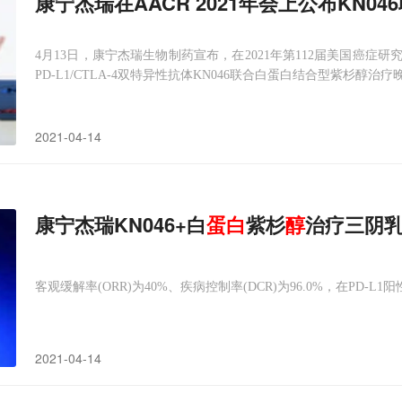
康宁杰瑞在AACR 2021年会上公布KN04
4月13日，康宁杰瑞生物制药宣布，在2021年第112届美国癌症研究协
PD-L1/CTLA-4双特异性抗体KN046联合白蛋白结合型紫杉醇治
KN046-203)。 具有百年历史的美国癌症研究协会年会(AACR
2021-04-14
康宁杰瑞KN046+白
蛋白
紫杉
醇
治疗三阴乳
客观缓解率(ORR)为40%、疾病控制率(DCR)为96.0%，在PD-
2021-04-14