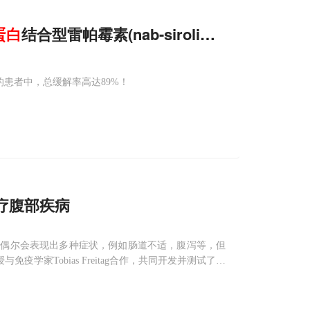
蛋白
结合型雷帕霉素(nab-sirolimus)在美国申
变的患者中，总缓解率高达89%！
疗腹部疾病
患者偶尔会表现出多种症状，例如肠道不适，腹泻等，但
免疫学家Tobias Freitag合作，共同开发并测试了含