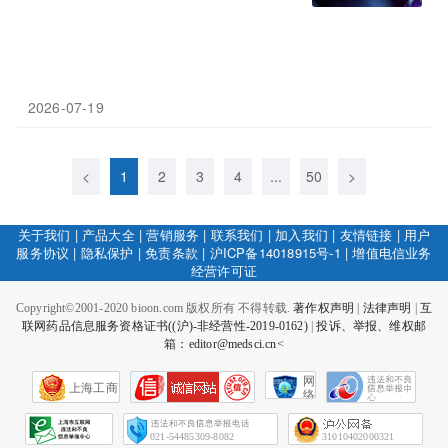
2026-07-19
<
1
2
3
4
...
50
>
关于我们
|
产品大全
|
营销服务
|
联系我们
|
加入我们
|
友情链接
|
用户
服务协议
|
隐私保护
|
免责条款
|
沪ICP备14018915号-1
|
增值电信业务
经营许可证
Copyright©2001-2020 bioon.com 版权所有 不得转载.
著作权声明
|
法律声明
|
互
联网药品信息服务资格证书((沪)-非经营性-2019-0162)
|
投诉、举报、维权邮
箱：editor@medsci.cn<
网
上海工商
络
社
会
征
021-54485309-8082
31010402000321