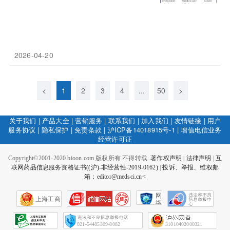
2026-04-20
<
1
2
3
4
...
50
>
关于我们
|
产品大全
|
营销服务
|
联系我们
|
加入我们
|
友情链接
|
用户
服务协议
|
隐私保护
|
免责条款
|
沪ICP备14018915号-1
|
增值电信业务
经营许可证
Copyright©2001-2020 bioon.com 版权所有 不得转载.
著作权声明
|
法律声明
|
互
联网药品信息服务资格证书((沪)-非经营性-2019-0162)
|
投诉、举报、维权邮
箱：editor@medsci.cn<
网
上海工商
络
社
会
征
021-54485309-8082
31010402000321