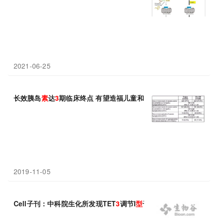
2021-06-25
长效胰岛
素
达
3
期临床终点 有望造福儿童和青少年1
型
糖尿病患者
2019-11-05
Cell子刊：中科院生化所发现TET
3
调节I
型
干扰
素
合成的新机制