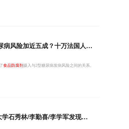
尿病风险加近五成？十万法国人数据敲响饮食
了
食品防腐剂
摄入与2型糖尿病发病风险之间的关系。
厦门大学石秀林/李勤喜/李学军发现常见
食品
添加
剂