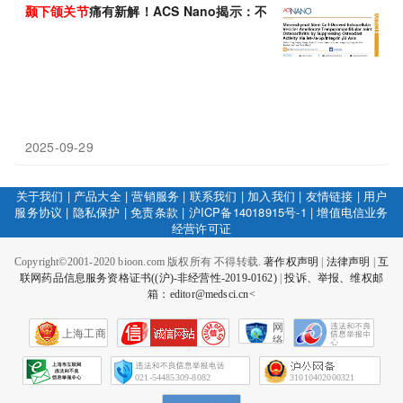
颞
下颌
关节
痛有新解！ACS Nano揭示：不止止痛！干细胞外泌
2025-09-29
关于我们
|
产品大全
|
营销服务
|
联系我们
|
加入我们
|
友情链接
|
用户
服务协议
|
隐私保护
|
免责条款
|
沪ICP备14018915号-1
|
增值电信业务
经营许可证
Copyright©2001-2020 bioon.com 版权所有 不得转载.
著作权声明
|
法律声明
|
互
联网药品信息服务资格证书((沪)-非经营性-2019-0162)
|
投诉、举报、维权邮
箱：editor@medsci.cn<
网
上海工商
络
社
会
征
021-54485309-8082
31010402000321
信