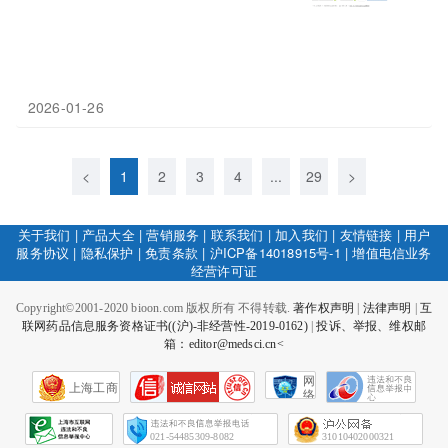
2026-01-26
<
1
2
3
4
...
29
>
关于我们
|
产品大全
|
营销服务
|
联系我们
|
加入我们
|
友情链接
|
用户
服务协议
|
隐私保护
|
免责条款
|
沪ICP备14018915号-1
|
增值电信业务
经营许可证
Copyright©2001-2020 bioon.com 版权所有 不得转载.
著作权声明
|
法律声明
|
互
联网药品信息服务资格证书((沪)-非经营性-2019-0162)
|
投诉、举报、维权邮
箱：editor@medsci.cn<
网
上海工商
络
社
会
征
021-54485309-8082
31010402000321