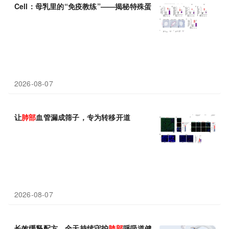
Cell：母乳里的“免疫教练”——揭秘特殊蛋白教会婴儿
肺部
抗感染
2026-08-07
让
肺部
血管漏成筛子，专为转移开道
2026-08-07
长效缓释配方，全天持续守护
肺部
呼吸道健康