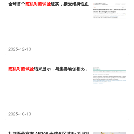
全球首个
随机对照
试验
证实，接受维持性血液透析治疗的患者每日补
2025-12-10
随机对照
试验
结果显示，与坐姿瑜伽相比，艾扬格瑜伽与老年人跌倒
2025-10-19
礼邦医药宣布 AP306 全球多区域IIb 期临床
试验
完成首例受试者
随