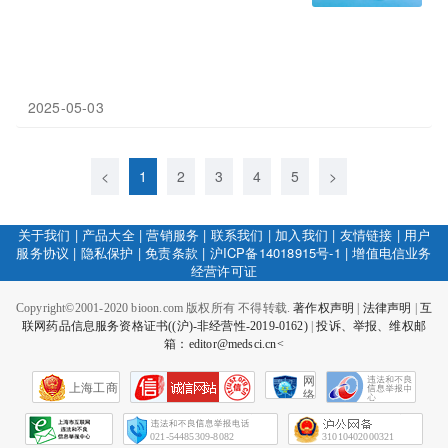
2025-05-03
<
1
2
3
4
5
>
关于我们
|
产品大全
|
营销服务
|
联系我们
|
加入我们
|
友情链接
|
用户
服务协议
|
隐私保护
|
免责条款
|
沪ICP备14018915号-1
|
增值电信业务
经营许可证
Copyright©2001-2020 bioon.com 版权所有 不得转载.
著作权声明
|
法律声明
|
互
联网药品信息服务资格证书((沪)-非经营性-2019-0162)
|
投诉、举报、维权邮
箱：editor@medsci.cn<
网
上海工商
络
社
会
征
021-54485309-8082
31010402000321