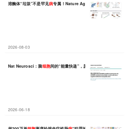
溶酶体“垃圾”不是罕见
病
专属！Nature Aging：正常衰老的
细胞
里
2026-08-03
Nat Neurosci：脑
细胞
间的“能量快递”，厦门大学冷历歌/张杰发
2026-06-18
超200万单
细胞
测序绘就炎症性肠
病
“犯罪地图”