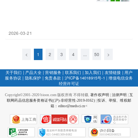
2026-03-21
<
1
2
3
4
...
50
>
关于我们
|
产品大全
|
营销服务
|
联系我们
|
加入我们
|
友情链接
|
用户
服务协议
|
隐私保护
|
免责条款
|
沪ICP备14018915号-1
|
增值电信业务
经营许可证
Copyright©2001-2020 bioon.com 版权所有 不得转载.
著作权声明
|
法律声明
|
互
联网药品信息服务资格证书((沪)-非经营性-2019-0162)
|
投诉、举报、维权邮
箱：editor@medsci.cn<
网
上海工商
络
社
会
征
021-54485309-8082
31010402000321