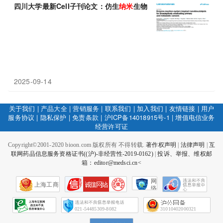
四川大学最新Cell子刊论文：仿生
纳米
生物
催化剂
，让冷肿瘤变热
2025-09-14
关于我们
|
产品大全
|
营销服务
|
联系我们
|
加入我们
|
友情链接
|
用户
服务协议
|
隐私保护
|
免责条款
|
沪ICP备14018915号-1
|
增值电信业务
经营许可证
Copyright©2001-2020 bioon.com 版权所有 不得转载.
著作权声明
|
法律声明
|
互
联网药品信息服务资格证书((沪)-非经营性-2019-0162)
|
投诉、举报、维权邮
箱：editor@medsci.cn<
网
上海工商
络
社
会
征
021-54485309-8082
31010402000321
信