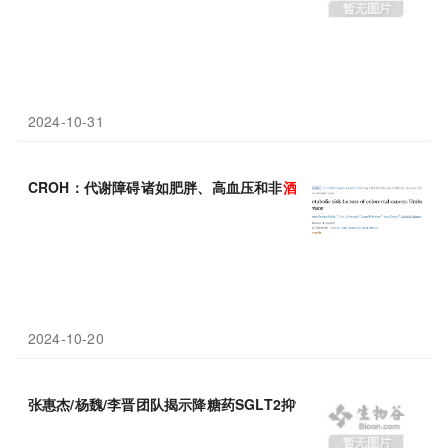
2024-10-31
CROH：代谢障碍诸如肥胖、高血压和非
酒精性
脂肪肝等与肠癌风
2024-10-20
张惠杰/杨魏/李晋团队揭示降糖药SGLT2抑制剂改善非
酒精性
脂肪