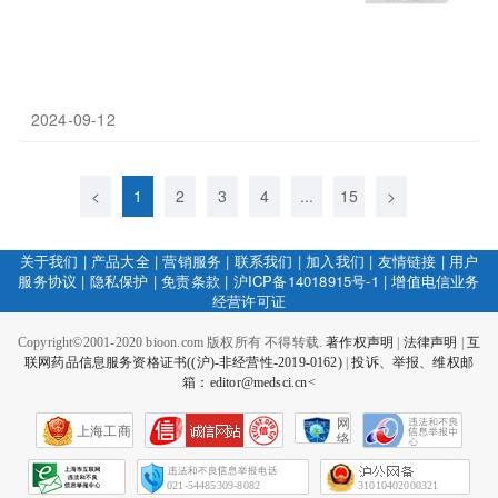
2024-09-12
<
1
2
3
4
...
15
>
关于我们
|
产品大全
|
营销服务
|
联系我们
|
加入我们
|
友情链接
|
用户
服务协议
|
隐私保护
|
免责条款
|
沪ICP备14018915号-1
|
增值电信业务
经营许可证
Copyright©2001-2020 bioon.com 版权所有 不得转载.
著作权声明
|
法律声明
|
互
联网药品信息服务资格证书((沪)-非经营性-2019-0162)
|
投诉、举报、维权邮
箱：editor@medsci.cn<
网
上海工商
络
社
会
征
021-54485309-8082
31010402000321