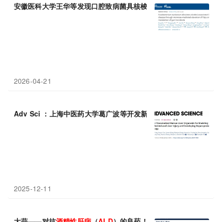
安徽医科大学王华等发现口腔致病菌具核梭杆菌竟能缓解
酒精性
肝
2026-04-21
Adv Sci ：上海中医药大学葛广波等开发新型血管化人肝类器官，
2025-12-11
大蒜——对抗
酒精性
肝病
（
ALD
）的良药！Genes Nutr：大蒜