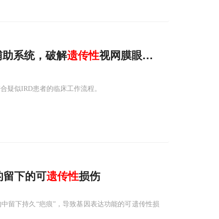
I辅助系统，破解
遗传性
视网膜眼病诊断难题
且符合疑似IRD患者的临床工作流程。
后的留下的可
遗传性
损伤
中留下持久“疤痕”，导致基因表达功能的可遗传性损