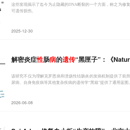
这些发现揭示了迄今为止隐藏的DNA断裂的一个方面，称之为修复
可遗传损伤。
2025-12-30
解密炎症
性
肠
病
的
遗传
“黑匣子”：《Na
该研究不仅为理解克罗恩病和溃疡性结肠炎的发病机制提供了前
尿病、自身免疫病等其他复杂疾病的遗传学“黑箱”提供了通用蓝图
2026-06-08