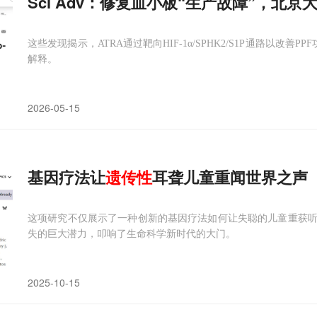
Sci Adv：修复血小板“生产故障”，北
这些发现揭示，ATRA通过靶向HIF-1α/SPHK2/S1P通路以改
解释。
2026-05-15
基因疗法让
遗传性
耳聋儿童重闻世界之声
这项研究不仅展示了一种创新的基因疗法如何让失聪的儿童重获
失的巨大潜力，叩响了生命科学新时代的大门。
2025-10-15