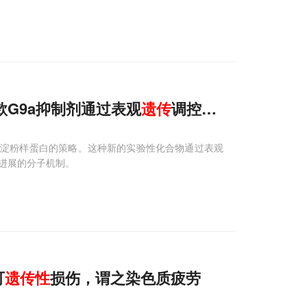
款G9a抑制剂通过表观
遗传
调控，逆转病理与认
-淀粉样蛋白的策略。这种新的实验性化合物通过表观
进展的分子机制。
可
遗传性
损伤，谓之染色质疲劳