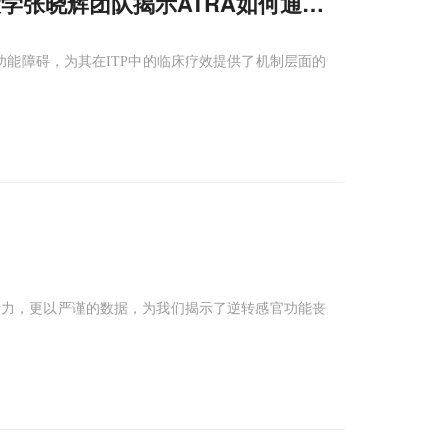
京大学张晓辉团队揭示ATRA如何通过重启关键信
善PPF功能障碍，为其在ITP中的临床疗效提供了机制层面的
听力，更以严谨的数据，为我们揭示了逆转感官功能丧