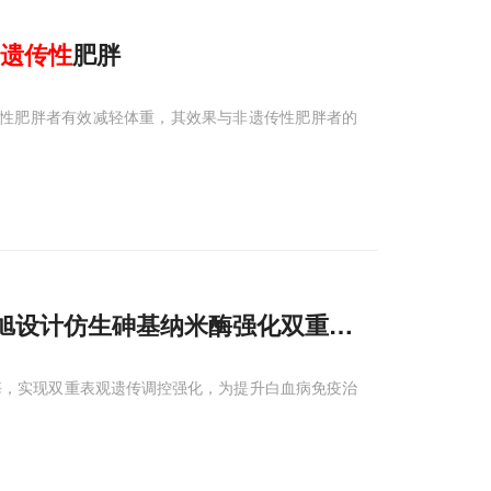
遗传性
肥胖
缺陷的遗传性肥胖者有效减轻体重，其效果与非遗传性肥胖者的
/董晓旭设计仿生砷基纳米酶强化双重表观
遗传
调控
酶，实现双重表观遗传调控强化，为提升白血病免疫治