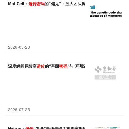
Mol Cell：
遗传
密码
的“偏见”：浙大团队揭示微蛋白注定“短命”的
2026-05-23
深度解析尿酸高
遗传
的“基因
密码
”与“环境诱因”，2026降尿酸新
2026-07-25
Nature：
遗传
“发条”走快走慢？科学家揭秘女性孕期流产的隐藏基