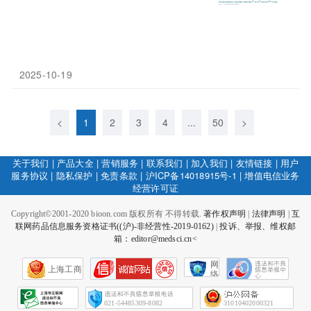
2025-10-19
<
1
2
3
4
...
50
>
关于我们
|
产品大全
|
营销服务
|
联系我们
|
加入我们
|
友情链接
|
用户
服务协议
|
隐私保护
|
免责条款
|
沪ICP备14018915号-1
|
增值电信业务
经营许可证
Copyright©2001-2020 bioon.com 版权所有 不得转载.
著作权声明
|
法律声明
|
互
联网药品信息服务资格证书((沪)-非经营性-2019-0162)
|
投诉、举报、维权邮
箱：editor@medsci.cn<
网
上海工商
络
社
会
征
021-54485309-8082
31010402000321