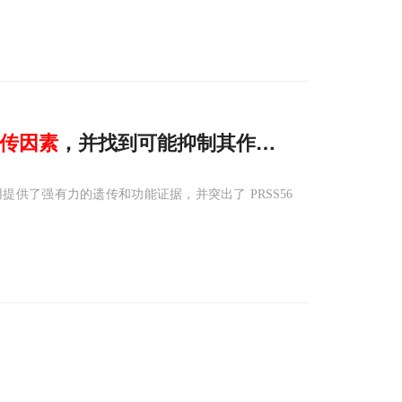
传
因素
，并找到可能抑制其作用的“光”
用提供了强有力的遗传和功能证据，并突出了 PRSS56