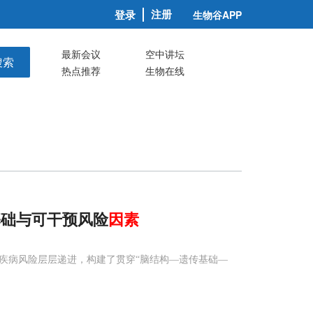
注册
登录
生物谷APP
最新会议
空中讲坛
搜索
热点推荐
生物在线
基础与可干预风险
因素
疾病风险层层递进，构建了贯穿“脑结构—遗传基础—