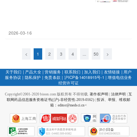
2026-03-16
<
1
2
3
4
...
50
>
关于我们
|
产品大全
|
营销服务
|
联系我们
|
加入我们
|
友情链接
|
用户
服务协议
|
隐私保护
|
免责条款
|
沪ICP备14018915号-1
|
增值电信业务
经营许可证
Copyright©2001-2020 bioon.com 版权所有 不得转载.
著作权声明
|
法律声明
|
互
联网药品信息服务资格证书((沪)-非经营性-2019-0162)
|
投诉、举报、维权邮
箱：editor@medsci.cn<
网
上海工商
络
社
会
征
021-54485309-8082
31010402000321