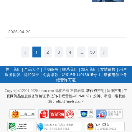
2026-04-20
<
1
2
3
4
...
50
>
关于我们
|
产品大全
|
营销服务
|
联系我们
|
加入我们
|
友情链接
|
用户
服务协议
|
隐私保护
|
免责条款
|
沪ICP备14018915号-1
|
增值电信业务
经营许可证
Copyright©2001-2020 bioon.com 版权所有 不得转载.
著作权声明
|
法律声明
|
互
联网药品信息服务资格证书((沪)-非经营性-2019-0162)
|
投诉、举报、维权邮
箱：editor@medsci.cn<
网
上海工商
络
社
会
征
021-54485309-8082
31010402000321