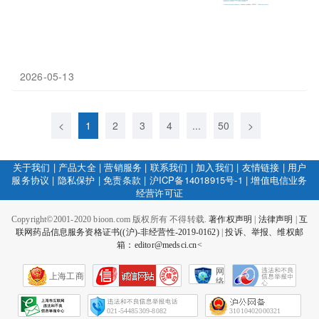
2026-05-13
<
1
2
3
4
...
50
>
关于我们
|
产品大全
|
营销服务
|
联系我们
|
加入我们
|
友情链接
|
用户
服务协议
|
隐私保护
|
免责条款
|
沪ICP备14018915号-1
|
增值电信业务
经营许可证
Copyright©2001-2020 bioon.com 版权所有 不得转载.
著作权声明
|
法律声明
|
互
联网药品信息服务资格证书((沪)-非经营性-2019-0162)
|
投诉、举报、维权邮
箱：editor@medsci.cn<
网
上海工商
络
社
会
征
021-54485309-8082
31010402000321