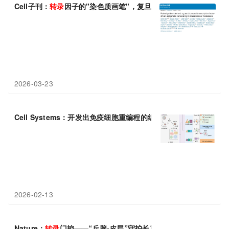
Cell子刊：
转录
因子的"染色质画笔"，复旦大学陈飞等利用
转录
因
2026-03-23
Cell Systems：开发出免疫细胞重编程的组合
转录
因子筛选平台
2026-02-13
Nature：
转录
门控——“丘脑-皮层”守护长期记忆