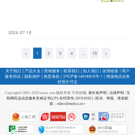
2024-07-18
<
1
2
3
4
...
15
>
关于我们
|
产品大全
|
营销服务
|
联系我们
|
加入我们
|
友情链接
|
用户
服务协议
|
隐私保护
|
免责条款
|
沪ICP备14018915号-1
|
增值电信业务
经营许可证
Copyright©2001-2020 bioon.com 版权所有 不得转载.
著作权声明
|
法律声明
|
互
联网药品信息服务资格证书((沪)-非经营性-2019-0162)
|
投诉、举报、维权邮
箱：editor@medsci.cn<
网
上海工商
络
社
会
征
021-54485309-8082
31010402000321