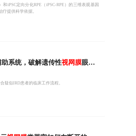
PSC定向分化RPE（iPSC-RPE）的三维表观基因
治疗提供科学依据。
I辅助系统，破解遗传性
视网膜
眼病诊断难题
且符合疑似IRD患者的临床工作流程。