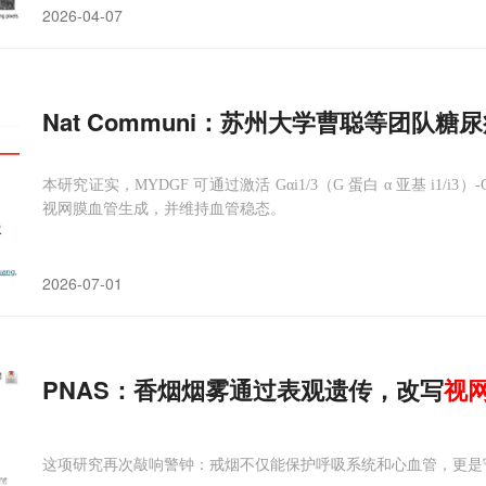
2026-04-07
Nat Communi：苏州大学曹聪等团队糖
本研究证实，MYDGF 可通过激活 Gαi1/3（G 蛋白 α 亚基 i1/i3
视网膜血管生成，并维持血管稳态。
2026-07-01
PNAS：香烟烟雾通过表观遗传，改写
视
这项研究再次敲响警钟：戒烟不仅能保护呼吸系统和心血管，更是守