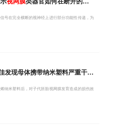
揭示
视网膜
类器官如何在断开的视神经中“架桥”
持信号在完全横断的视神经上进行部分功能性传递，为
婷/瞿佳发现母体携带纳米塑料严重干扰子代斑马鱼
乙烯纳米塑料后，对子代胚胎视网膜发育造成的损伤效