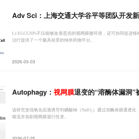
Adv Sci：上海交通大学谷平等团队开
Li‑EGCGNPs不仅能够改善恶劣的视网膜微环境，还可协同促进移
治疗提供了一个极具前景的纳米药物平台。
2026-03-03
Autophagy：
视网膜
退变的“溶酶体漏洞”
该研究发现氧化应激诱导剂碘酸钠（NaIO₃）通过溶酶体膜通透化
噬流并加剧视网膜退行性变。
2026-07-25