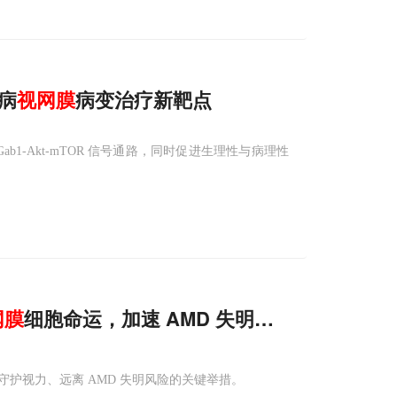
尿病
视网膜
病变治疗新靶点
）-Gab1-Akt-mTOR 信号通路，同时促进生理性与病理性
网膜
细胞命运，加速 AMD 失明风险
护视力、远离 AMD 失明风险的关键举措。