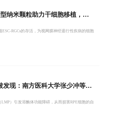
发新型纳米颗粒助力干细胞移植，显著提升
视网膜
植ESC‑RGCs的存活，为视网膜神经退行性疾病的细胞
被发现：南方医科大学张少冲等发现SNAI1-L
（LMP）引发溶酶体功能障碍，从而损害RPE细胞的自