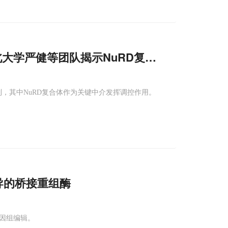
北大学严健等团队揭示NuRD复合体如何通过CT
，其中NuRD复合体作为关键中介发挥调控作用。
导的桥接重组酶
因组编辑。