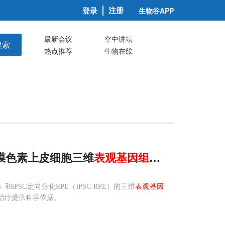
注册
登录
生物谷APP
最新会议
空中讲坛
搜索
热点推荐
生物在线
网膜色素上皮细胞三维
表观
基因组
特征
PSC定向分化RPE（iPSC-RPE）的三维
表观基因
治疗提供科学依据。