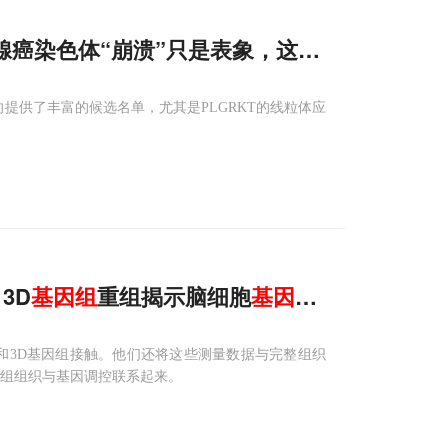
乳腺癌染色体“崩溃”只是表象，这90个
基因
才是
向提供了丰富的候选名单，尤其是PLGRKT的线粒体应
3D
基因组
重组揭示脑细胞
基因
调控崩塌
达和3D基因组接触。他们还将这些测量数据与完整组织
因组组织与基因调控联系起来。