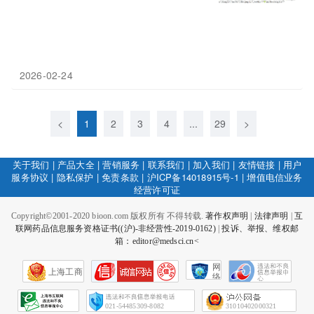
2026-02-24
<
1
2
3
4
...
29
>
关于我们
|
产品大全
|
营销服务
|
联系我们
|
加入我们
|
友情链接
|
用户
服务协议
|
隐私保护
|
免责条款
|
沪ICP备14018915号-1
|
增值电信业务
经营许可证
Copyright©2001-2020 bioon.com 版权所有 不得转载.
著作权声明
|
法律声明
|
互
联网药品信息服务资格证书((沪)-非经营性-2019-0162)
|
投诉、举报、维权邮
箱：editor@medsci.cn<
网
上海工商
络
社
会
征
021-54485309-8082
31010402000321