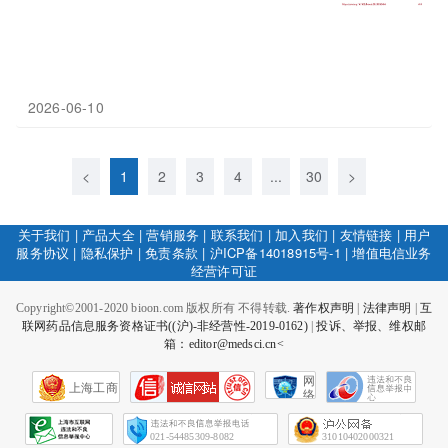
2026-06-10
<
1
2
3
4
...
30
>
关于我们
|
产品大全
|
营销服务
|
联系我们
|
加入我们
|
友情链接
|
用户
服务协议
|
隐私保护
|
免责条款
|
沪ICP备14018915号-1
|
增值电信业务
经营许可证
Copyright©2001-2020 bioon.com 版权所有 不得转载.
著作权声明
|
法律声明
|
互
联网药品信息服务资格证书((沪)-非经营性-2019-0162)
|
投诉、举报、维权邮
箱：editor@medsci.cn<
网
上海工商
络
社
会
征
021-54485309-8082
31010402000321