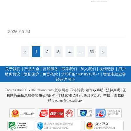
2026-05-24
<
1
2
3
4
...
50
>
关于我们
|
产品大全
|
营销服务
|
联系我们
|
加入我们
|
友情链接
|
用户
服务协议
|
隐私保护
|
免责条款
|
沪ICP备14018915号-1
|
增值电信业务
经营许可证
Copyright©2001-2020 bioon.com 版权所有 不得转载.
著作权声明
|
法律声明
|
互
联网药品信息服务资格证书((沪)-非经营性-2019-0162)
|
投诉、举报、维权邮
箱：editor@medsci.cn<
网
上海工商
络
社
会
征
021-54485309-8082
31010402000321