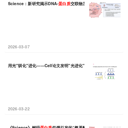
Science：新研究揭示DNA-
蛋白质
交联物加速衰老
2026-03-07
用光"驯化"进化——Cell论文发明"光进化"方法，打造动态智能
蛋
2026-03-22
《Science》解码
蛋白质
饥饿引发的“氨基酸食欲”