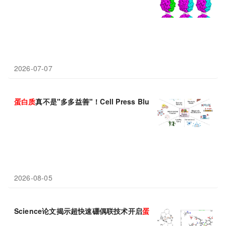
2026-07-07
蛋白质
真不是"多多益善"！Cell Press Blue：适度限
蛋白
，反而拉
2026-08-05
Science论文揭示超快速硼偶联技术开启
蛋白质
疗法“定制化”新纪