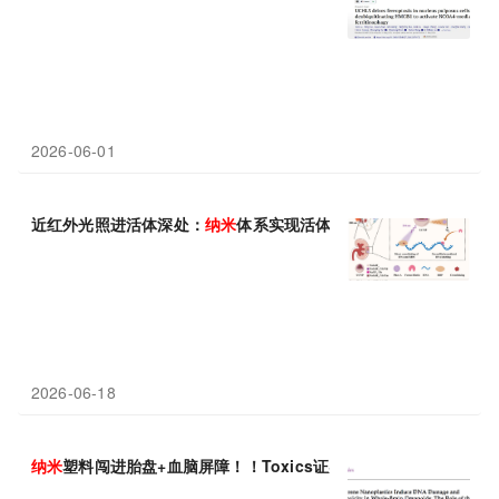
2026-06-01
近红外光照进活体深处：
纳米
体系实现活体小鼠RNA-
蛋白
质互作的
2026-06-18
纳米
塑料闯进胎盘+血脑屏障！！Toxics证实聚苯乙烯
纳米
塑料可