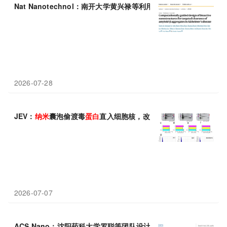
Nat Nanotechnol：南开大学黄兴禄等利用计算指导的
蛋白
-金杂
2026-07-28
JEV：
纳米
囊泡偷渡毒
蛋白
直入细胞核，改写胃癌致病认知
2026-07-07
ACS Nano：沈阳药科大学罗聪等团队设计低炎症脂质
纳米
粒靶向