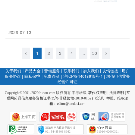
2026-07-13
<
1
2
3
4
...
50
>
关于我们
|
产品大全
|
营销服务
|
联系我们
|
加入我们
|
友情链接
|
用户
服务协议
|
隐私保护
|
免责条款
|
沪ICP备14018915号-1
|
增值电信业务
经营许可证
Copyright©2001-2020 bioon.com 版权所有 不得转载.
著作权声明
|
法律声明
|
互
联网药品信息服务资格证书((沪)-非经营性-2019-0162)
|
投诉、举报、维权邮
箱：editor@medsci.cn<
网
上海工商
络
社
会
征
021-54485309-8082
31010402000321