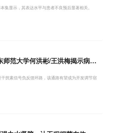
样本集显示，其表达水平与患者不良预后显著相关。
，山东师范大学何洪彬/王洪梅揭示病毒利用细胞囊
轴形成的I型干扰素信号负反馈环路，该通路有望成为开发调节宿