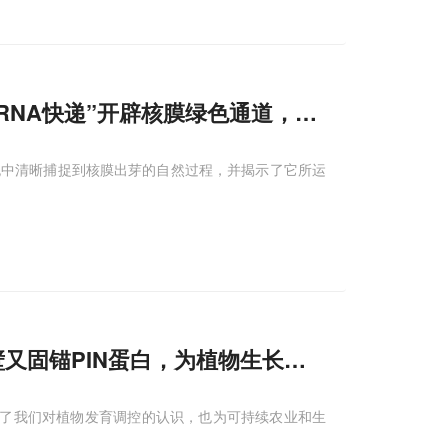
RNA快递”开辟核膜绿色通道，特殊“分拣员”与
胞中清晰捕捉到核膜出芽的自然过程，并揭示了它所运
壁又固锚PIN蛋白，为植物生长素
运输
装上“定位
深了我们对植物发育调控的认识，也为可持续农业和生