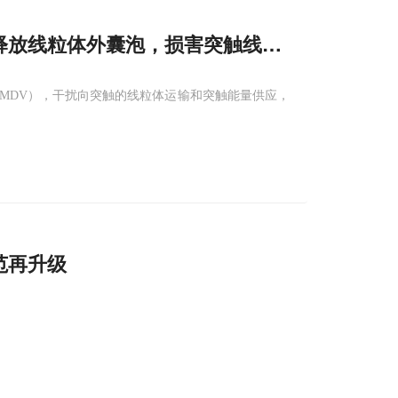
释放线粒体外囊泡，损害突触线粒体
运输
，最
MDV），干扰向突触的线粒体运输和突触能量供应，
范再升级