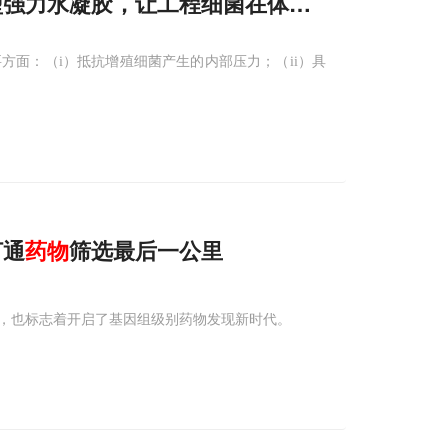
发新型强力水凝胶，让工程细菌在体内安全释放
药物
面：（i）抵抗增殖细菌产生的内部压力；（ii）具
打通
药物
筛选最后一公里
，也标志着开启了基因组级别药物发现新时代。