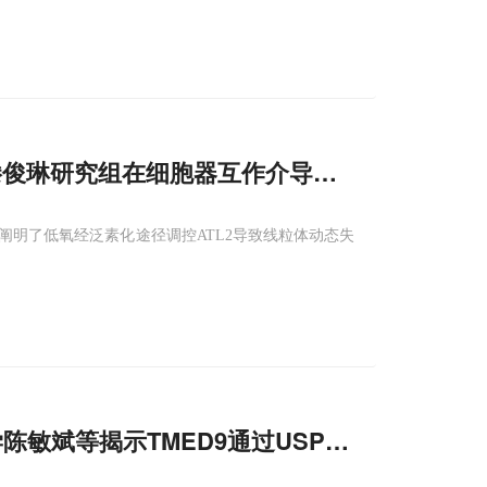
鹏里、滕俊琳研究组在细胞器互作介导线粒体
运输
机制
明了低氧经泛素化途径调控ATL2导致线粒体动态失
敏斌等揭示TMED9通过USP5稳ATG9A激活